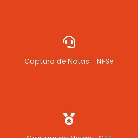
Automatiza recepção e processamento de NFS-e
diretamente no ERP, eliminando tarefas manuais.
Captura de Notas - NFSe
Automatiza importação e registro de Conhecimentos de
Transporte Eletrônicos (CT-e) no ERP.