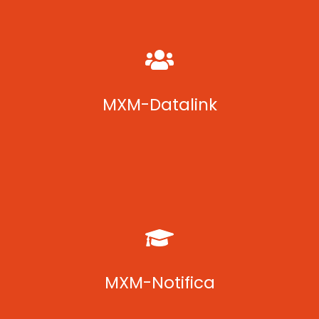
Catálogo de APIs e conectores para relatórios e BI externos,
com atualização automática.
MXM-Datalink
Envia notificações automáticas por e-mail e push em fluxos,
cadastros e relatórios do ERP.
MXM-Notifica