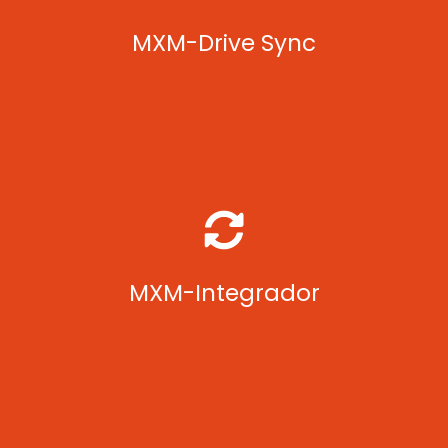
Automatiza transferência de arquivos entre ERP e
servidor local, incluindo remessa e retorno bancário.
MXM-Drive Sync
Interface para integração de sistemas externos via APIs
padronizadas, com até 100 mil transações mensais.
MXM-Integrador