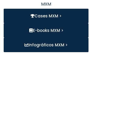
MXM
Cases MXM >
E-books MXM >
Infográficos MXM >