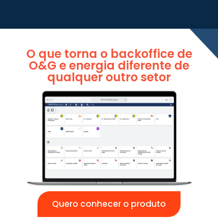
O que torna o backoffice de
O&G e energia diferente de
qualquer outro setor
Quero conhecer o produto