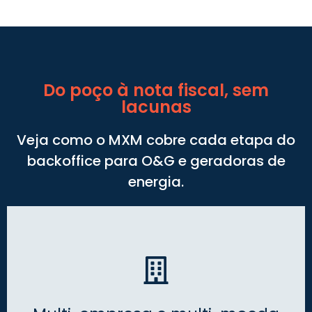
Do poço à nota fiscal, sem
lacunas
Veja como o MXM cobre cada etapa do
backoffice para O&G e geradoras de
energia.
Gerencie múltiplas empresas e moedas em uma
única plataforma, com consolidação automática de
SPEs e subsidiárias.