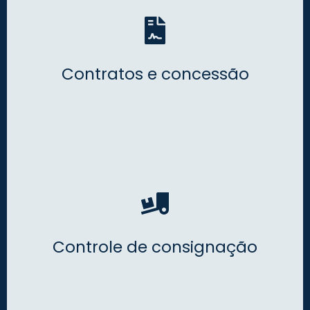
Ciclo completo de contratos regulatórios com alertas de
vencimento e integração direta ao módulo financeiro.
Contratos e concessão
Visibilidade total de materiais em consignação, com
conciliação automática de devoluções e movimentações.
Controle de consignação