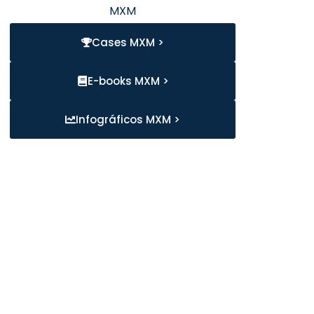
MXM
Cases MXM >
E-books MXM >
Infográficos MXM >