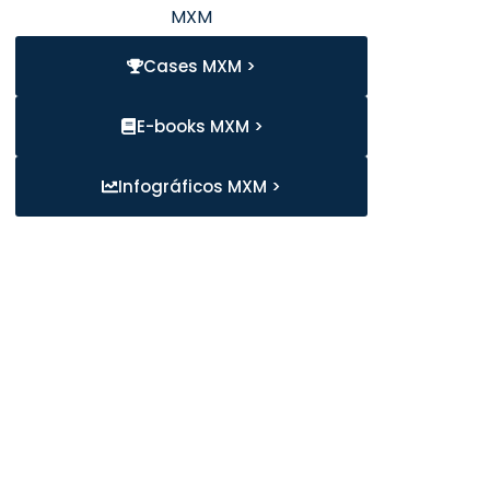
MXM
Cases MXM >
E-books MXM >
Infográficos MXM >