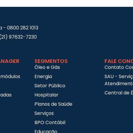
a - 0800 282 1013
(21) 97632-7230
NAGER
SEGMENTOS
FALE CON
Óleo e Gás
Contato Co
 módulos
Energia
SAU - Servi
Atendimento
Setor Público
Central de É
radas
Hospitalar
Planos de Saúde
Serviços
BPO Contábil
Educação