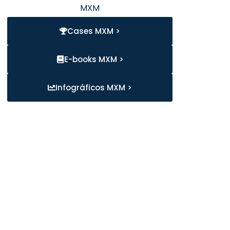
MXM
Cases MXM >
E-books MXM >
Infográficos MXM >