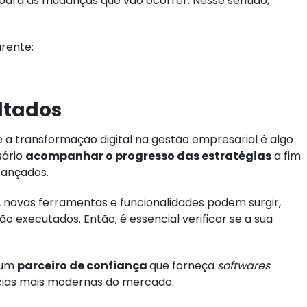
para as mudanças que vão ocorrer. Nesse sentido,
rente;
ltados
 a transformação digital na gestão empresarial é algo
sário
acompanhar o progresso das estratégias
a fim
lcançados.
, novas ferramentas e funcionalidades podem surgir,
 executados. Então, é essencial verificar se a sua
 um
parceiro de confiança
que forneça
softwares
ncias mais modernas do mercado.