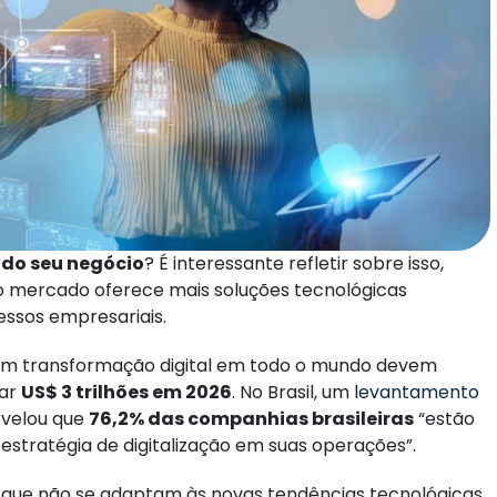
 do seu negócio
? É interessante refletir sobre isso,
 o mercado oferece mais soluções tecnológicas
essos empresariais.
com transformação digital em todo o mundo devem
çar
US$ 3 trilhões em 2026
. No Brasil, um
levantamento
revelou que
76
,
2% das companhias brasileiras
“estão
tratégia de digitalização em suas operações”.
que não se adaptam às novas tendências tecnológicas