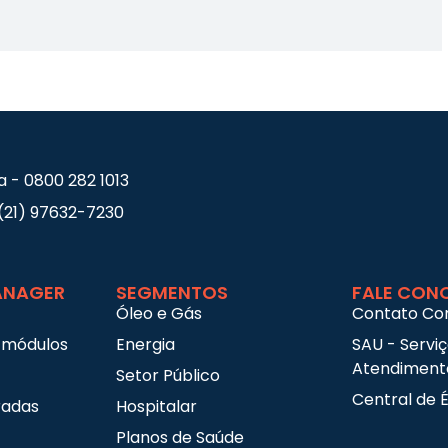
a - 0800 282 1013
(21) 97632-7230
NAGER
SEGMENTOS
FALE CON
Óleo e Gás
Contato Co
 módulos
Energia
SAU - Servi
Atendimento
Setor Público
Central de É
radas
Hospitalar
Planos de Saúde