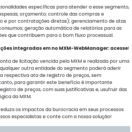
ncionalidades específicas para atender a esse segmento,
spesas; orçamento; controle das compras e
ão e por contratações diretas); gerenciamento de atas
 consumos; geração automática de relatórios para as
ões que contribuem para o bom fluxo processual.
cações integradas em no MXM-WebManager: acesse
!
nta de licitação vencida pela MXM e realizada por uma
3, qualquer outra entidade do segmento poderá aderir
a respectiva ata de registro de preços, sem
tanto, para garantir este benefício é importante
gistro de preços, com suas justificativas e, usufruir das
lógica da MXM.
e reduza os impactos da burocracia em seus processos
ssos especialistas e conte com a nossa solução!