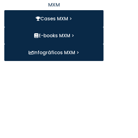
MXM
Cases MXM >
E-books MXM >
Infográficos MXM >