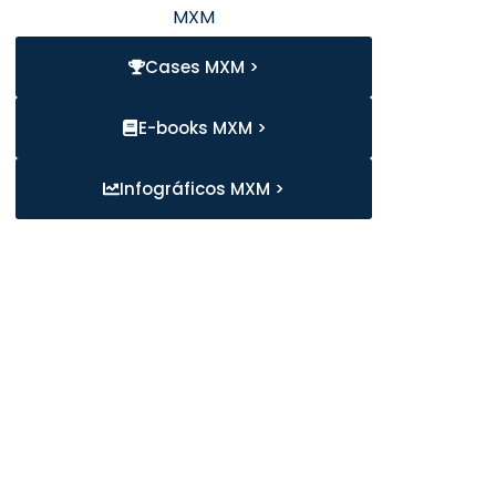
MXM
Cases MXM >
E-books MXM >
Infográficos MXM >