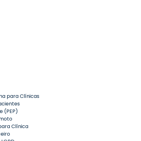
a para Clínicas
acientes
te (PEP)
emoto
ara Clínica
eiro