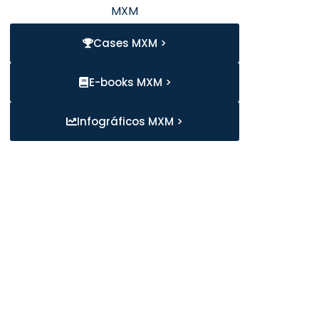
MXM
Cases MXM >
E-books MXM >
Infográficos MXM >