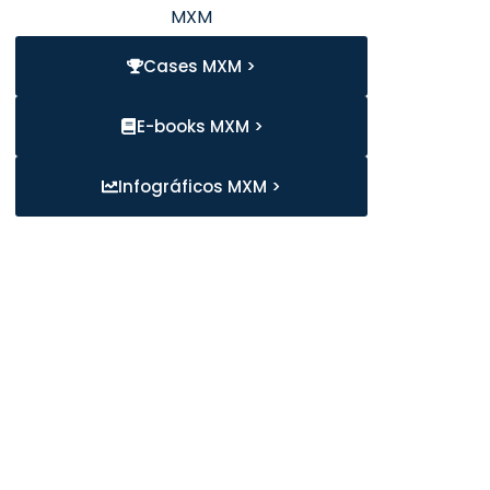
MXM
Cases MXM >
E-books MXM >
Infográficos MXM >