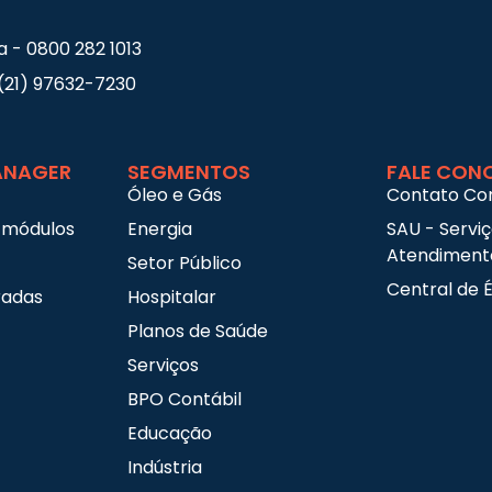
a - 0800 282 1013
(21) 97632-7230
NAGER
SEGMENTOS
FALE CON
Óleo e Gás
Contato Co
 módulos
Energia
SAU - Servi
Atendimento
Setor Público
Central de É
radas
Hospitalar
Planos de Saúde
Serviços
BPO Contábil
Educação
Indústria