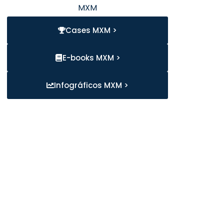
MXM
Cases MXM >
E-books MXM >
Infográficos MXM >