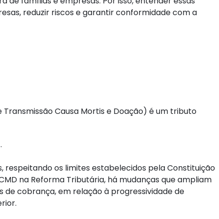
ira de famílias e empresas. Por isso, entender essas
esas, reduzir riscos e garantir conformidade com a
e Transmissão Causa Mortis e Doação) é um tributo
.
, respeitando os limites estabelecidos pela Constituição
TCMD na Reforma Tributária, há mudanças que ampliam
os de cobrança, em relação à progressividade de
rior.