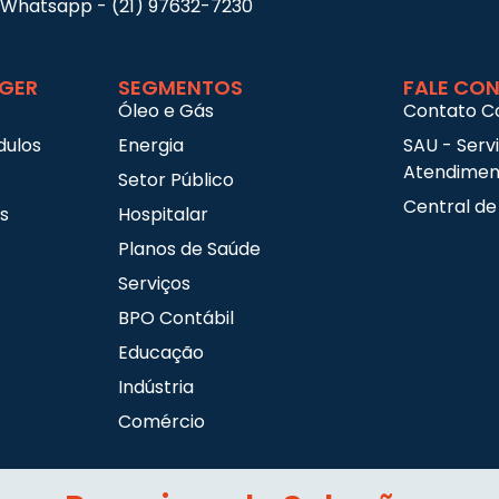
Whatsapp - (21) 97632-7230
GER
SEGMENTOS
FALE CO
Óleo e Gás
Contato C
dulos
Energia
SAU - Serv
Atendiment
Setor Público
Central de
s
Hospitalar
Planos de Saúde
Serviços
BPO Contábil
Educação
Indústria
Comércio