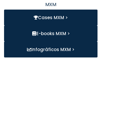
MXM
Cases MXM >
E-books MXM >
Infográficos MXM >